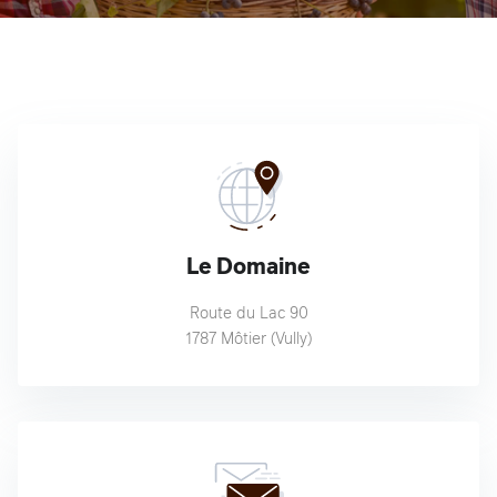
Le Domaine
Route du Lac 90
1787 Môtier (Vully)